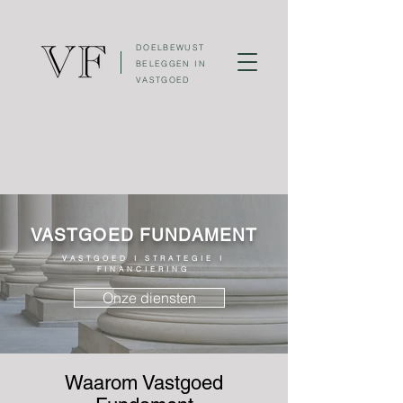
DOELBEWUST
BELEGGEN IN
VASTGOED
VASTGOED FUNDAMENT
VASTGOED I STRATEGIE I
FINANCIERING
Onze diensten
Waarom Vastgoed